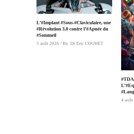
L’#Implant #Sous-#Claviculaire, une
#Révolution 3.0 contre l’#Apnée du
#Sommeil
5 août 2026
By
Dr Eric COUHET
#TDAH
L’#Esp
#Lang
4 août