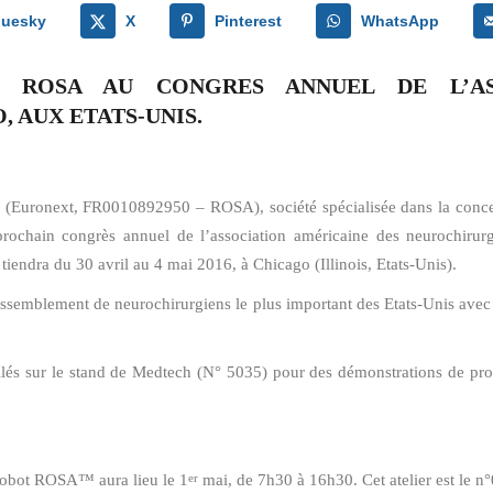
luesky
X
Pinterest
WhatsApp
E ROSA AU CONGRES ANNUEL DE L’AS
 AUX ETATS-UNIS.
 (Euronext, FR0010892950 – ROSA), société spécialisée dans la concep
 prochain congrès annuel de l’association américaine des neurochiru
tiendra du 30 avril au 4 mai 2016, à Chicago (Illinois, Etats-Unis).
assemblement de neurochirurgiens le plus important des Etats-Unis avec 
és sur le stand de Medtech (N° 5035) pour des démonstrations de proc
 robot ROSA™ aura lieu le 1
mai, de 7h30 à 16h30. Cet atelier est le n
er