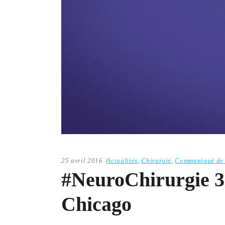
25 avril 2016
Actualités
,
Chirurgie
,
Communiqué de 
#NeuroChirurgie 3.0
Chicago