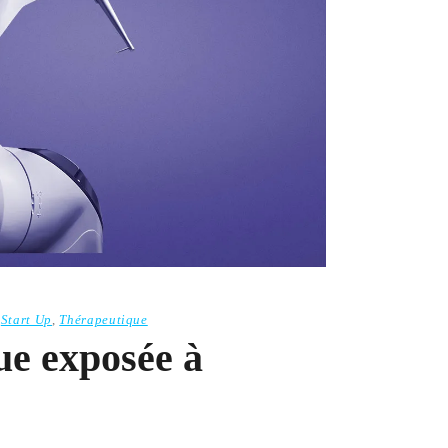
,
Start Up
,
Thérapeutique
ue exposée à