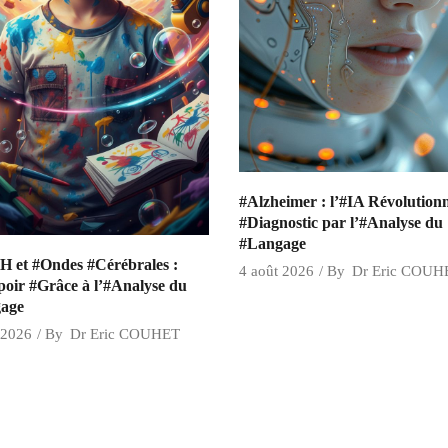
#Alzheimer : l’#IA Révolutionn
#Diagnostic par l’#Analyse du
#Langage
 et #Ondes #Cérébrales :
4 août 2026
By
Dr Eric COUH
oir #Grâce à l’#Analyse du
age
 2026
By
Dr Eric COUHET