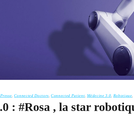
Presse
,
Connected Doctors
,
Connected Patient
,
Médecine 3.0
,
Robotique
 : #Rosa , la star robotiq