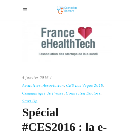
4 janvier 2016
Actualités
,
Association
,
CES Las Vegas 2016
,
Communiqué de Presse
,
Connected Doctors
,
Start Up
Spécial
#CES2016 : la e-