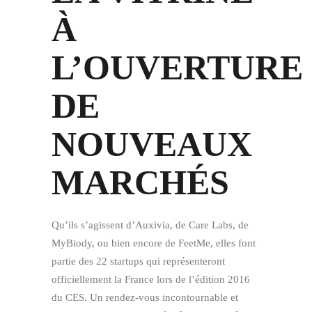
À
L’OUVERTURE
DE
NOUVEAUX
MARCHÉS
Qu’ils s’agissent d’Auxivia, de Care Labs, de
MyBiody, ou bien encore de FeetMe, elles font
partie des 22 startups qui représenteront
officiellement la France lors de l’édition 2016
du CES. Un rendez-vous incontournable et