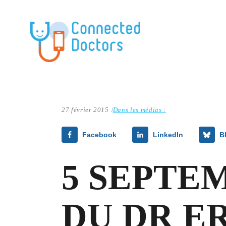
27 février 2015
Dans les médias :
Facebook
LinkedIn
B
5 SEPTEM
DU DR E