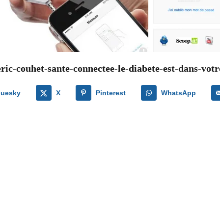
eric-couhet-sante-connectee-le-diabete-est-dans-votr
luesky
X
Pinterest
WhatsApp