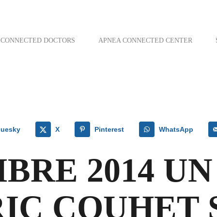
CONNECTED DOCTORS
APNEA CONNECTED CENTER
luesky
X
Pinterest
WhatsApp
BRE 2014 UN
RIC COUHET 