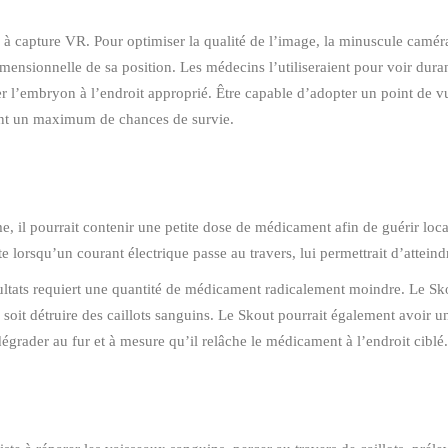
 capture VR. Pour optimiser la qualité de l’image, la minuscule caméra se
dimensionnelle de sa position. Les médecins l’utiliseraient pour voir du
vrer l’embryon à l’endroit approprié. Être capable d’adopter un point de vue
ient un maximum de chances de survie.
e, il pourrait contenir une petite dose de médicament afin de guérir loc
orsqu’un courant électrique passe au travers, lui permettrait d’atteindr
ultats requiert une quantité de médicament radicalement moindre. Le Skou
it détruire des caillots sanguins. Le Skout pourrait également avoir un
e dégrader au fur et à mesure qu’il relâche le médicament à l’endroit ciblé.