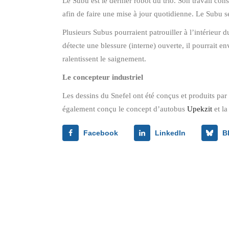
Le Subu est le dernier robot du trio. Son travail cons
afin de faire une mise à jour quotidienne. Le Subu se
Plusieurs Subus pourraient patrouiller à l’intérieur
détecte une blessure (interne) ouverte, il pourrait e
ralentissent le saignement.
Le concepteur industriel
Les dessins du Snefel ont été conçus et produits par
également conçu le concept d’autobus
Upekzit
et l
Facebook
LinkedIn
B