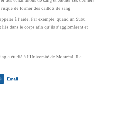
ver des échantillons de sang et étudier ces derniers
 risque de former des caillots de sang.
e appeler à l’aide. Par exemple, quand un Subu
 liés dans le corps afin qu’ils s’agglomèrent et
ng a étudié à l’Université de Montréal. Il a
Email