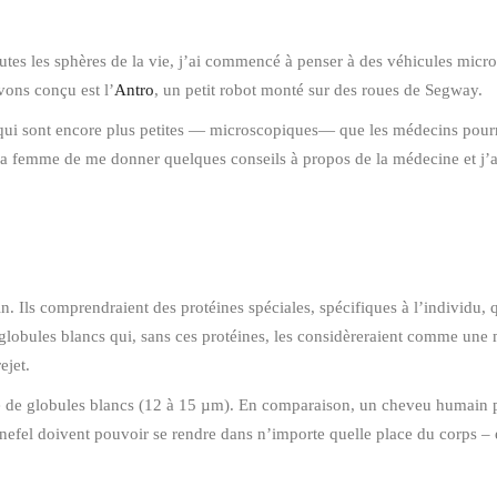
toutes les sphères de la vie, j’ai commencé à penser à des véhicules mic
ons conçu est l’
Antro
, un petit robot monté sur des roues de Segway.
 sont encore plus petites — microscopiques— que les médecins pourraie
 ma femme de me donner quelques conseils à propos de la médecine et j
. Ils comprendraient des protéines spéciales, spécifiques à l’individu, qu
globules blancs qui, sans ces protéines, les considèreraient comme une 
ejet.
celle de globules blancs (12 à 15 µm). En comparaison, un cheveu humain
ts Snefel doivent pouvoir se rendre dans n’importe quelle place du corps –