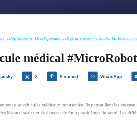
as :
,
Déploiement
,
Développement
,
Digitalisation médicale
,
Etablissement
icule médical #MicroRobo
luesky
X
Pinterest
WhatsApp
en tant que véhicules médicaux minuscules. Ils patrouillent les vaisseaux
des lésions locales et de détecter de futurs problèmes de santé. Les dif