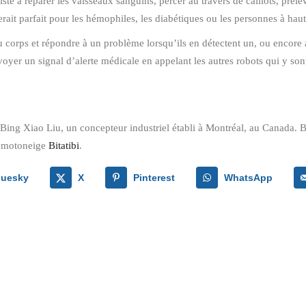
iste à réparer les vaisseaux sanguins, percer au travers de caillots, préle
rait parfait pour les hémophiles, les diabétiques ou les personnes à haut
 du corps et répondre à un problème lorsqu’ils en détectent un, ou encor
nvoyer un signal d’alerte médicale en appelant les autres robots qui y sont
 Bing Xiao Liu, un concepteur industriel établi à Montréal, au Canada. Bi
a motoneige
Bitatibi
.
luesky
X
Pinterest
WhatsApp